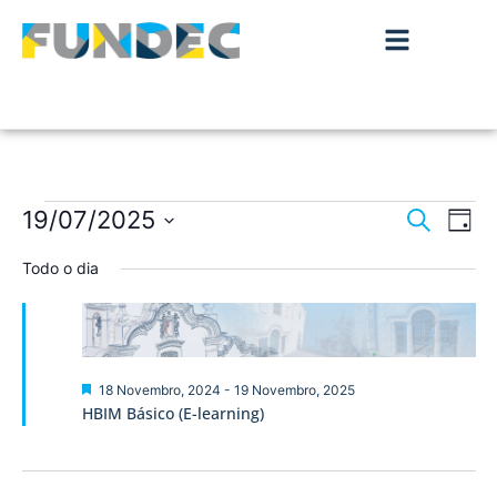
Nave
Na
19/07/2025
Pesquisar
Dia
de
Selecione
de
a
Todo o dia
vis
data.
pesqu
de
Ev
e
visua
Destaque
18 Novembro, 2024
-
19 Novembro, 2025
HBIM Básico (E-learning)
de
Event