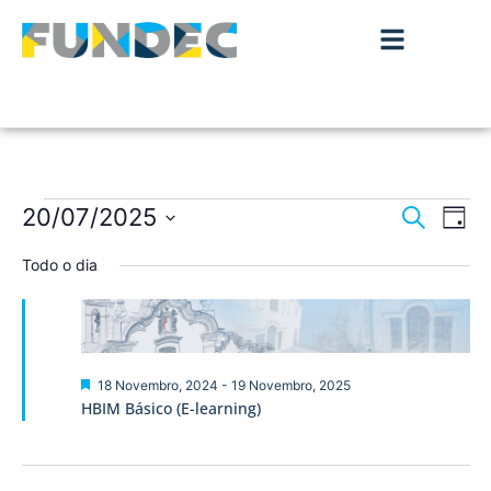
Nave
Na
20/07/2025
Pesquisar
Dia
de
Selecione
de
a
Todo o dia
vis
data.
pesqu
de
Ev
e
visua
Destaque
18 Novembro, 2024
-
19 Novembro, 2025
HBIM Básico (E-learning)
de
Event