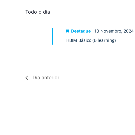
Selecione
palavra-
a
visualização
chave.
data.
Todo o dia
de
Eventos
Destaque
18 Novembro, 2024
HBIM Básico (E-learning)
Dia anterior