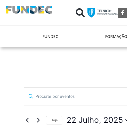
FUNDEC
FORMAÇÃ
Navegação
Digite
a
de
palavra-
chave.
pesquisa
Procure
por
22 Julho, 2025
Eventos
Hoje
e
com