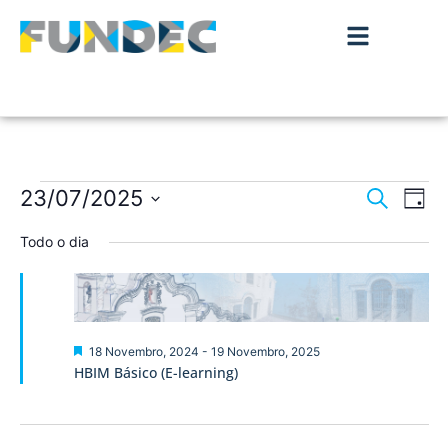
Nave
Na
23/07/2025
Pesquisar
Dia
de
Selecione
de
a
Todo o dia
vis
data.
pesqu
de
Ev
e
visua
Destaque
18 Novembro, 2024
-
19 Novembro, 2025
HBIM Básico (E-learning)
de
Event