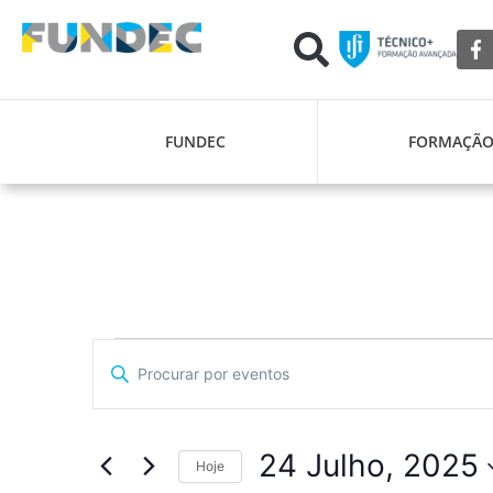
FUNDEC
FORMAÇÃ
Navegação
Digite
a
de
palavra-
chave.
pesquisa
Procure
por
24 Julho, 2025
Eventos
Hoje
e
com