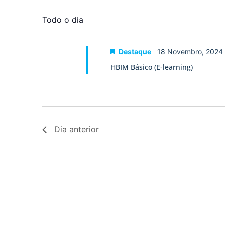
Selecione
palavra-
a
visualização
chave.
data.
Todo o dia
de
Eventos
Destaque
18 Novembro, 2024
HBIM Básico (E-learning)
Dia anterior