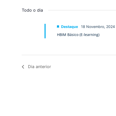
Selecione
palavra-
a
visualização
chave.
data.
Todo o dia
de
Eventos
Destaque
18 Novembro, 2024
HBIM Básico (E-learning)
Dia anterior