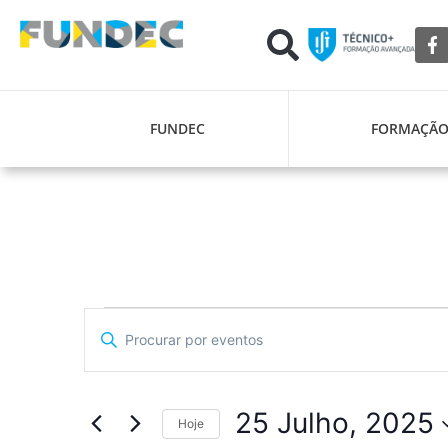
FUNDEC
FORMAÇÃ
Navegação
Digite
a
de
palavra-
chave.
pesquisa
Procure
por
25 Julho, 2025
Eventos
Hoje
e
com