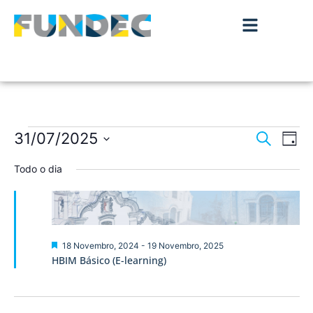
Nave
Na
31/07/2025
Pesquisar
Dia
de
Selecione
de
a
Todo o dia
vis
data.
pesqu
de
Ev
e
visua
Destaque
18 Novembro, 2024
-
19 Novembro, 2025
HBIM Básico (E-learning)
de
Event