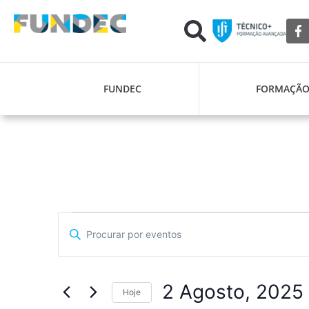
FUNDEC
FORMAÇÃ
Navegação
Digite
a
de
palavra-
chave.
pesquisa
Procure
por
2 Agosto, 2025
Eventos
Hoje
e
com