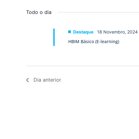
Selecione
palavra-
a
visualização
chave.
data.
Todo o dia
de
Eventos
Destaque
18 Novembro, 2024
HBIM Básico (E-learning)
Dia anterior