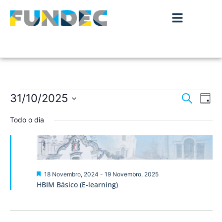
Nave
Na
31/10/2025
Pesquisar
Dia
de
Selecione
de
a
Todo o dia
vis
data.
pesqu
de
Ev
e
visua
Destaque
18 Novembro, 2024
-
19 Novembro, 2025
HBIM Básico (E-learning)
de
Event