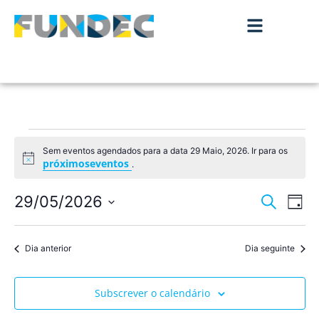
Sem eventos agendados para a data 29 Maio, 2026. Ir para os
Aviso
próximoseventos
.
Nave
Na
29/05/2026
Pesquisar
Dia
de
Selecione
de
a
vis
data.
Dia anterior
Dia seguinte
pesqu
de
Ev
e
Subscrever o calendário
visua