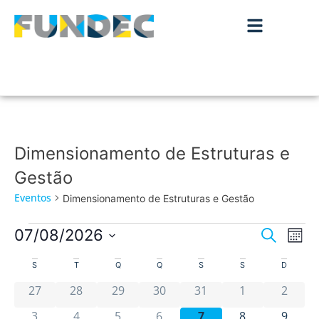
Dimensionamento de Estruturas e
Gestão
Eventos
Dimensionamento de Estruturas e Gestão
Nave
Na
07/08/2026
Pesquisar
Mês
de
Selecione
de
Calendário
a
S
T
Q
Q
S
S
D
vis
data.
pesqu
0 eventos
0 eventos
0 eventos
0 eventos
0 eventos
0 eventos
0 even
de
de
27
28
29
30
31
1
2
Ev
e
0 eventos
0 eventos
0 eventos
0 eventos
0 eventos
0 eventos
0 even
3
4
5
6
7
8
9