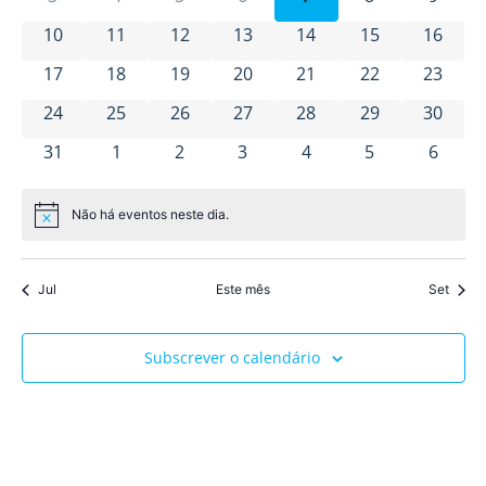
Eventos
visua
0 eventos
0 eventos
0 eventos
0 eventos
0 eventos
0 eventos
0 event
10
11
12
13
14
15
16
de
0 eventos
0 eventos
0 eventos
0 eventos
0 eventos
0 eventos
0 event
17
18
19
20
21
22
23
0 eventos
0 eventos
0 eventos
0 eventos
0 eventos
0 eventos
Event
0 event
24
25
26
27
28
29
30
0 eventos
0 eventos
0 eventos
0 eventos
0 eventos
0 eventos
0 even
31
1
2
3
4
5
6
Não há eventos neste dia.
Aviso
Jul
Este mês
Set
Subscrever o calendário