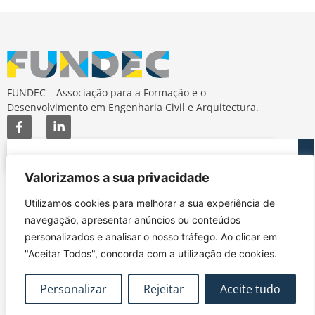
FUNDEC – Associação para a Formação e o
Desenvolvimento em Engenharia Civil e Arquitectura.
Valorizamos a sua privacidade
MAPA DO SITE
CONTACTOS
Utilizamos cookies para melhorar a sua experiência de
Subscrever Newsletter
fundec@tecnico.ulisboa.pt
navegação, apresentar anúncios ou conteúdos
Contactos
FUNDEC - IST - DECivil
personalizados e analisar o nosso tráfego. Ao clicar em
Google Maps
Av. Rovisco Pais, 1049-
"Aceitar Todos", concorda com a utilização de cookies.
001 Lisboa
Personalizar
Rejeitar
Aceite tudo
Política de Privacidade
Contacte-nos
Livro de
|
|
Reclamações
Termos e Condições
|