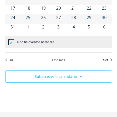
visua
de
0 eventos
0 eventos
0 eventos
0 eventos
0 eventos
0 eventos
0 event
17
18
19
20
21
22
23
0 eventos
0 eventos
0 eventos
0 eventos
0 eventos
0 eventos
Event
0 event
24
25
26
27
28
29
30
0 eventos
0 eventos
0 eventos
0 eventos
0 eventos
0 eventos
0 even
31
1
2
3
4
5
6
Não há eventos neste dia.
Aviso
Jul
Este mês
Set
Subscrever o calendário