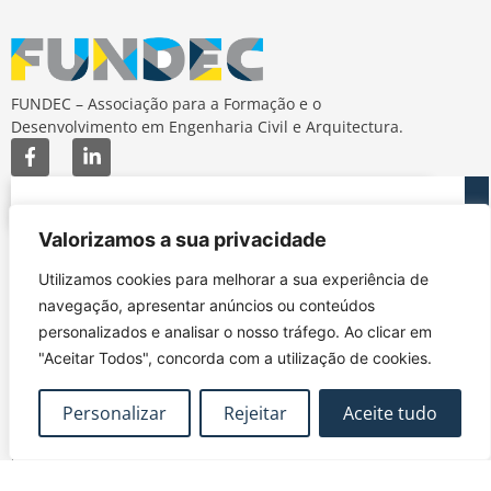
FUNDEC – Associação para a Formação e o
Desenvolvimento em Engenharia Civil e Arquitectura.
Valorizamos a sua privacidade
MAPA DO SITE
CONTACTOS
Utilizamos cookies para melhorar a sua experiência de
Subscrever Newsletter
fundec@tecnico.ulisboa.pt
navegação, apresentar anúncios ou conteúdos
Contactos
FUNDEC - IST - DECivil
personalizados e analisar o nosso tráfego. Ao clicar em
Google Maps
Av. Rovisco Pais, 1049-
"Aceitar Todos", concorda com a utilização de cookies.
001 Lisboa
Personalizar
Rejeitar
Aceite tudo
Política de Privacidade
Contacte-nos
Livro de
|
|
Reclamações
Termos e Condições
|
@2026 FUNDEC