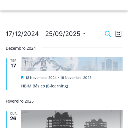
Nave
Na
17/12/2024
 - 
25/09/2025
Pesquisar
Lista
de
Selecione
de
a
vis
Dezembro 2024
data.
pesqu
de
TER
Ev
e
17
visua
Destaque
18 Novembro, 2024
-
19 Novembro, 2025
de
HBIM Básico (E-learning)
Event
Fevereiro 2025
QUA
26