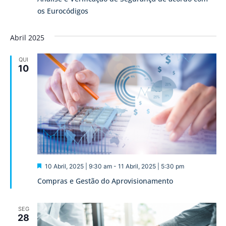
os Eurocódigos
Abril 2025
QUI
10
Destaque
10 Abril, 2025 | 9:30 am
-
11 Abril, 2025 | 5:30 pm
Compras e Gestão do Aprovisionamento
SEG
28