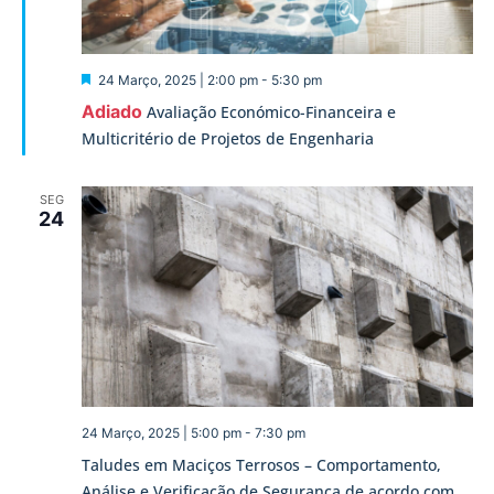
Destaque
24 Março, 2025 | 2:00 pm
-
5:30 pm
Adiado
Avaliação Económico-Financeira e
Multicritério de Projetos de Engenharia
SEG
24
24 Março, 2025 | 5:00 pm
-
7:30 pm
Taludes em Maciços Terrosos – Comportamento,
Análise e Verificação de Segurança de acordo com