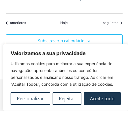
Eventos
Eventos
anteriores
Hoje
seguintes
Subscrever o calendário
Valorizamos a sua privacidade
Utilizamos cookies para melhorar a sua experiência de
navegação, apresentar anúncios ou conteúdos
personalizados e analisar o nosso tráfego. Ao clicar em
"Aceitar Todos", concorda com a utilização de cookies.
Personalizar
Rejeitar
Aceite tudo
FUNDEC – Associação para a Formação e o
Desenvolvimento em Engenharia Civil e Arquitectura.