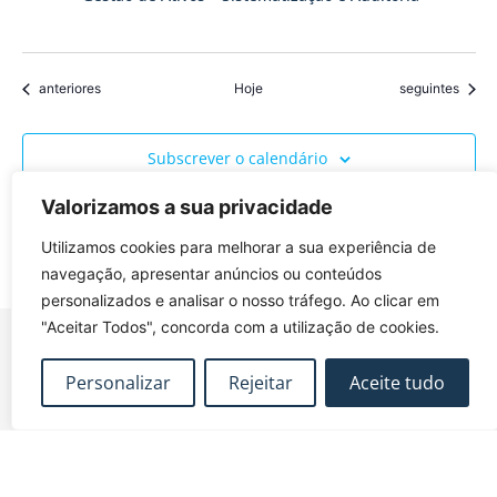
Eventos
Eventos
anteriores
Hoje
seguintes
Subscrever o calendário
Valorizamos a sua privacidade
Utilizamos cookies para melhorar a sua experiência de
navegação, apresentar anúncios ou conteúdos
personalizados e analisar o nosso tráfego. Ao clicar em
"Aceitar Todos", concorda com a utilização de cookies.
Personalizar
Rejeitar
Aceite tudo
FUNDEC – Associação para a Formação e o
Desenvolvimento em Engenharia Civil e Arquitectura.