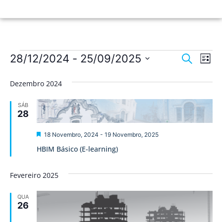
Nave
Na
28/12/2024
 - 
25/09/2025
Pesquisar
Lista
de
Selecione
de
a
vis
Dezembro 2024
data.
pesqu
de
SÁB
Ev
e
28
visua
Destaque
18 Novembro, 2024
-
19 Novembro, 2025
de
HBIM Básico (E-learning)
Event
Fevereiro 2025
QUA
26