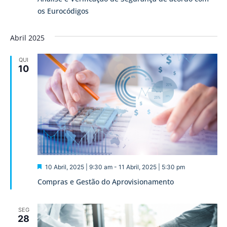
os Eurocódigos
Abril 2025
QUI
10
Destaque
10 Abril, 2025 | 9:30 am
-
11 Abril, 2025 | 5:30 pm
Compras e Gestão do Aprovisionamento
SEG
28