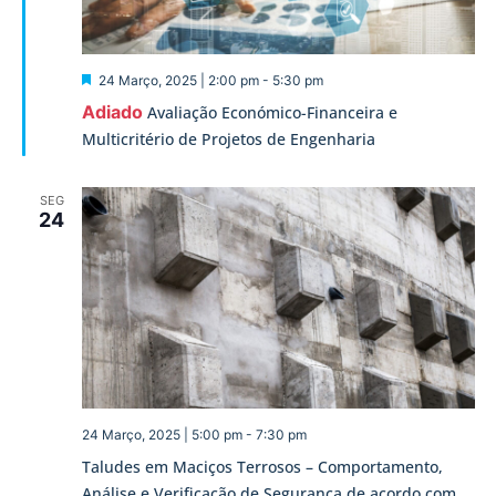
Destaque
24 Março, 2025 | 2:00 pm
-
5:30 pm
Adiado
Avaliação Económico-Financeira e
Multicritério de Projetos de Engenharia
SEG
24
24 Março, 2025 | 5:00 pm
-
7:30 pm
Taludes em Maciços Terrosos – Comportamento,
Análise e Verificação de Segurança de acordo com