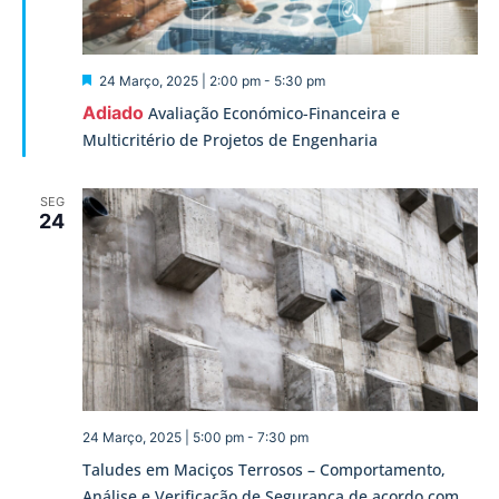
Destaque
24 Março, 2025 | 2:00 pm
-
5:30 pm
Adiado
Avaliação Económico-Financeira e
Multicritério de Projetos de Engenharia
SEG
24
24 Março, 2025 | 5:00 pm
-
7:30 pm
Taludes em Maciços Terrosos – Comportamento,
Análise e Verificação de Segurança de acordo com