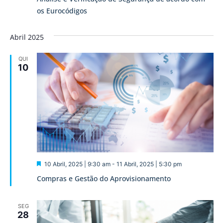
os Eurocódigos
Abril 2025
QUI
10
Destaque
10 Abril, 2025 | 9:30 am
-
11 Abril, 2025 | 5:30 pm
Compras e Gestão do Aprovisionamento
SEG
28