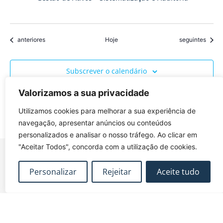
Eventos
Eventos
anteriores
Hoje
seguintes
Subscrever o calendário
Valorizamos a sua privacidade
Utilizamos cookies para melhorar a sua experiência de
navegação, apresentar anúncios ou conteúdos
personalizados e analisar o nosso tráfego. Ao clicar em
"Aceitar Todos", concorda com a utilização de cookies.
Personalizar
Rejeitar
Aceite tudo
FUNDEC – Associação para a Formação e o
Desenvolvimento em Engenharia Civil e Arquitectura.