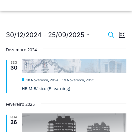
Nave
Na
30/12/2024
 - 
25/09/2025
Pesquisar
Lista
de
Selecione
de
a
vis
Dezembro 2024
data.
pesqu
de
SEG
Ev
e
30
visua
Destaque
18 Novembro, 2024
-
19 Novembro, 2025
de
HBIM Básico (E-learning)
Event
Fevereiro 2025
QUA
26