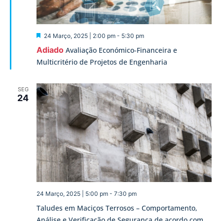
Destaque
24 Março, 2025 | 2:00 pm
-
5:30 pm
Adiado
Avaliação Económico-Financeira e
Multicritério de Projetos de Engenharia
SEG
24
24 Março, 2025 | 5:00 pm
-
7:30 pm
Taludes em Maciços Terrosos – Comportamento,
Análise e Verificação de Segurança de acordo com