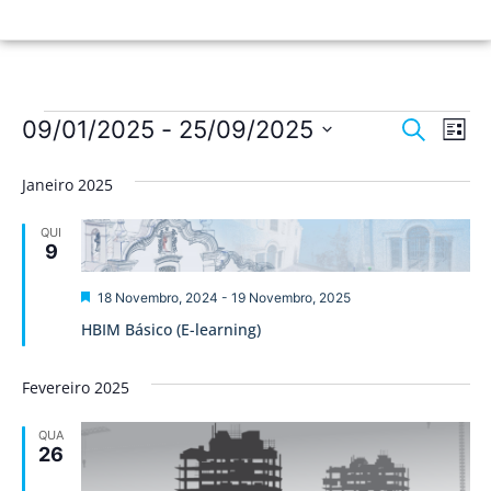
Nave
Na
09/01/2025
 - 
25/09/2025
Pesquisar
Lista
de
Selecione
de
a
vis
Janeiro 2025
data.
pesqu
de
QUI
Ev
e
9
visua
Destaque
18 Novembro, 2024
-
19 Novembro, 2025
de
HBIM Básico (E-learning)
Event
Fevereiro 2025
QUA
26