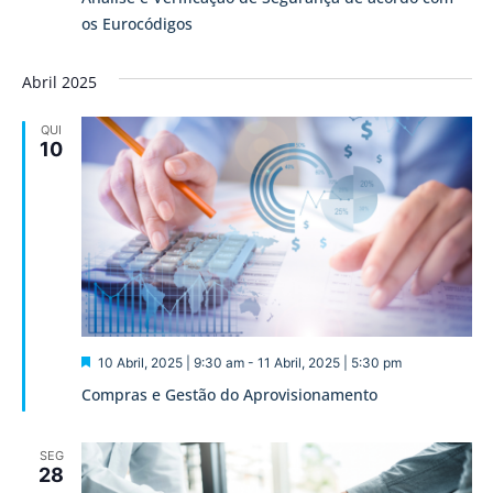
os Eurocódigos
Abril 2025
QUI
10
Destaque
10 Abril, 2025 | 9:30 am
-
11 Abril, 2025 | 5:30 pm
Compras e Gestão do Aprovisionamento
SEG
28