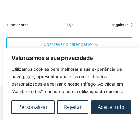
Eventos
Eventos
anteriores
Hoje
seguintes
Subscrever o calendário
Valorizamos a sua privacidade
Utilizamos cookies para melhorar a sua experiência de
navegação, apresentar anúncios ou conteúdos
personalizados e analisar o nosso tráfego. Ao clicar em
"Aceitar Todos", concorda com a utilização de cookies.
Personalizar
Rejeitar
Aceite tudo
FUNDEC – Associação para a Formação e o
Desenvolvimento em Engenharia Civil e Arquitectura.