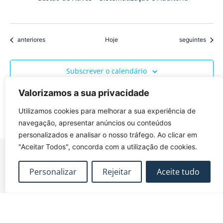
Eventos
Eventos
anteriores
Hoje
seguintes
Subscrever o calendário
Valorizamos a sua privacidade
Utilizamos cookies para melhorar a sua experiência de
navegação, apresentar anúncios ou conteúdos
personalizados e analisar o nosso tráfego. Ao clicar em
"Aceitar Todos", concorda com a utilização de cookies.
Personalizar
Rejeitar
Aceite tudo
FUNDEC – Associação para a Formação e o
Desenvolvimento em Engenharia Civil e Arquitectura.