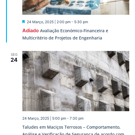
Destaque
24 Março, 2025 | 2:00 pm
-
5:30 pm
Adiado
Avaliação Económico-Financeira e
Multicritério de Projetos de Engenharia
SEG
24
24 Março, 2025 | 5:00 pm
-
7:30 pm
Taludes em Maciços Terrosos – Comportamento,
Análise e Verificação de Segurança de acordo com