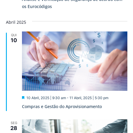
os Eurocódigos
Abril 2025
QUI
10
Destaque
10 Abril, 2025 | 9:30 am
-
11 Abril, 2025 | 5:30 pm
Compras e Gestão do Aprovisionamento
SEG
28