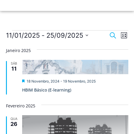
Nave
Na
11/01/2025
 - 
25/09/2025
Pesquisar
Lista
de
Selecione
de
a
vis
Janeiro 2025
data.
pesqu
de
SÁB
Ev
e
11
visua
Destaque
18 Novembro, 2024
-
19 Novembro, 2025
de
HBIM Básico (E-learning)
Event
Fevereiro 2025
QUA
26