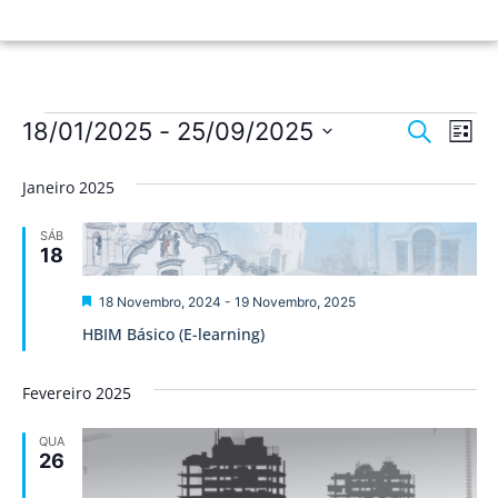
Nave
Na
18/01/2025
 - 
25/09/2025
Pesquisar
Lista
de
Selecione
de
a
vis
Janeiro 2025
data.
pesqu
de
SÁB
Ev
e
18
visua
Destaque
18 Novembro, 2024
-
19 Novembro, 2025
de
HBIM Básico (E-learning)
Event
Fevereiro 2025
QUA
26