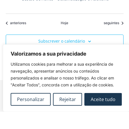
Eventos
Eventos
anteriores
Hoje
seguintes
Subscrever o calendário
Valorizamos a sua privacidade
Utilizamos cookies para melhorar a sua experiência de
navegação, apresentar anúncios ou conteúdos
personalizados e analisar o nosso tráfego. Ao clicar em
"Aceitar Todos", concorda com a utilização de cookies.
Personalizar
Rejeitar
Aceite tudo
FUNDEC – Associação para a Formação e o
Desenvolvimento em Engenharia Civil e Arquitectura.