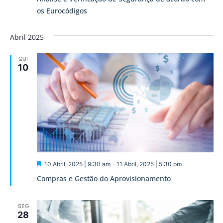
os Eurocódigos
Abril 2025
QUI
10
Destaque
10 Abril, 2025 | 9:30 am
-
11 Abril, 2025 | 5:30 pm
Compras e Gestão do Aprovisionamento
SEG
28