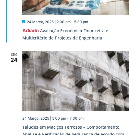
Destaque
24 Março, 2025 | 2:00 pm
-
5:30 pm
Adiado
Avaliação Económico-Financeira e
Multicritério de Projetos de Engenharia
SEG
24
24 Março, 2025 | 5:00 pm
-
7:30 pm
Taludes em Maciços Terrosos – Comportamento,
Análise e Verificação de Segurança de acordo com