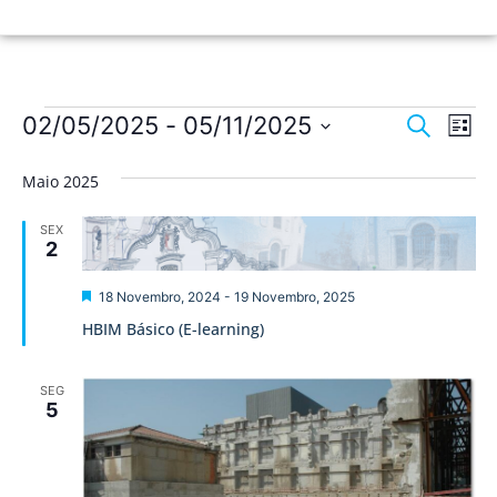
Nave
Na
02/05/2025
 - 
05/11/2025
Pesquisar
Lista
de
Selecione
de
a
vis
Maio 2025
data.
pesqu
de
SEX
Ev
e
2
visua
Destaque
18 Novembro, 2024
-
19 Novembro, 2025
de
HBIM Básico (E-learning)
Event
SEG
5