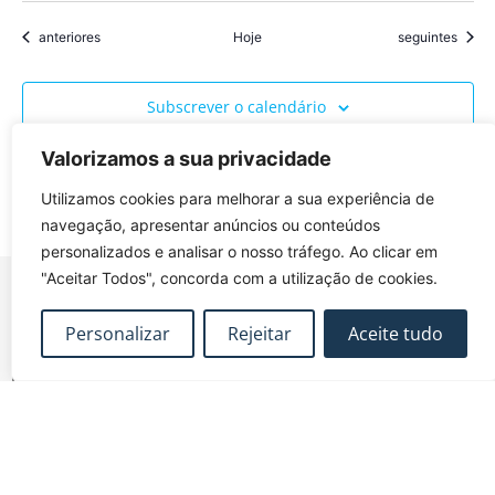
Eventos
Eventos
anteriores
Hoje
seguintes
Subscrever o calendário
Valorizamos a sua privacidade
Utilizamos cookies para melhorar a sua experiência de
navegação, apresentar anúncios ou conteúdos
personalizados e analisar o nosso tráfego. Ao clicar em
"Aceitar Todos", concorda com a utilização de cookies.
Personalizar
Rejeitar
Aceite tudo
FUNDEC – Associação para a Formação e o
Desenvolvimento em Engenharia Civil e Arquitectura.