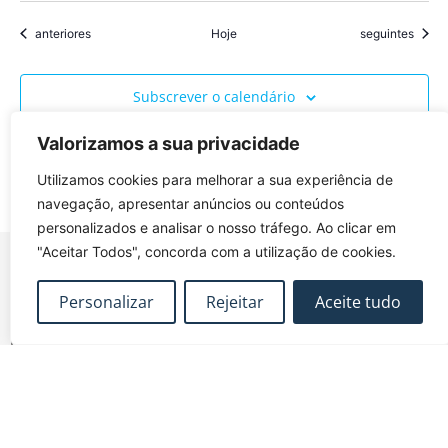
Eventos
Eventos
anteriores
Hoje
seguintes
Subscrever o calendário
Valorizamos a sua privacidade
Utilizamos cookies para melhorar a sua experiência de
navegação, apresentar anúncios ou conteúdos
personalizados e analisar o nosso tráfego. Ao clicar em
"Aceitar Todos", concorda com a utilização de cookies.
Personalizar
Rejeitar
Aceite tudo
FUNDEC – Associação para a Formação e o
Desenvolvimento em Engenharia Civil e Arquitectura.