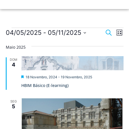
Nave
Na
04/05/2025
 - 
05/11/2025
Pesquisar
Lista
de
Selecione
de
a
vis
Maio 2025
data.
pesqu
de
DOM
Ev
e
4
visua
Destaque
18 Novembro, 2024
-
19 Novembro, 2025
de
HBIM Básico (E-learning)
Event
SEG
5