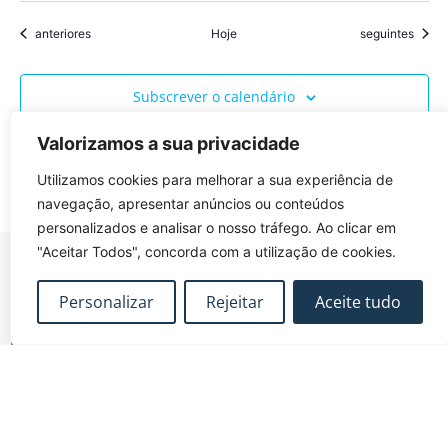
Eventos
Eventos
anteriores
Hoje
seguintes
Subscrever o calendário
Valorizamos a sua privacidade
Utilizamos cookies para melhorar a sua experiência de
navegação, apresentar anúncios ou conteúdos
personalizados e analisar o nosso tráfego. Ao clicar em
"Aceitar Todos", concorda com a utilização de cookies.
Personalizar
Rejeitar
Aceite tudo
FUNDEC – Associação para a Formação e o
Desenvolvimento em Engenharia Civil e Arquitectura.