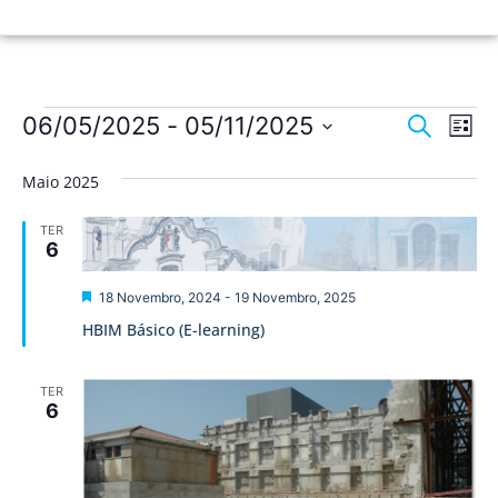
Nave
Na
06/05/2025
 - 
05/11/2025
Pesquisar
Lista
de
Selecione
de
a
vis
Maio 2025
data.
pesqu
de
TER
Ev
e
6
visua
Destaque
18 Novembro, 2024
-
19 Novembro, 2025
de
HBIM Básico (E-learning)
Event
TER
6