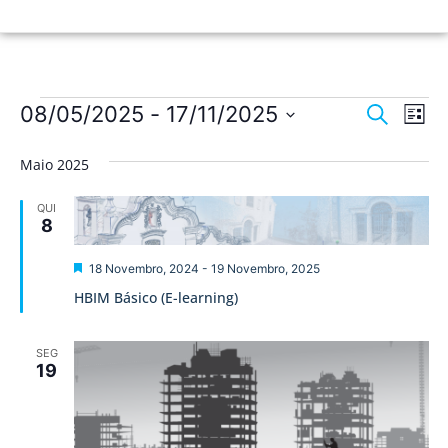
Nave
Na
08/05/2025
 - 
17/11/2025
Pesquisar
Lista
de
Selecione
de
a
vis
Maio 2025
data.
pesqu
de
QUI
Ev
e
8
visua
Destaque
18 Novembro, 2024
-
19 Novembro, 2025
de
HBIM Básico (E-learning)
Event
SEG
19