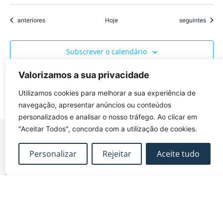
Eventos
Eventos
anteriores
Hoje
seguintes
Subscrever o calendário
Valorizamos a sua privacidade
Utilizamos cookies para melhorar a sua experiência de
navegação, apresentar anúncios ou conteúdos
personalizados e analisar o nosso tráfego. Ao clicar em
"Aceitar Todos", concorda com a utilização de cookies.
Personalizar
Rejeitar
Aceite tudo
FUNDEC – Associação para a Formação e o
Desenvolvimento em Engenharia Civil e Arquitectura.