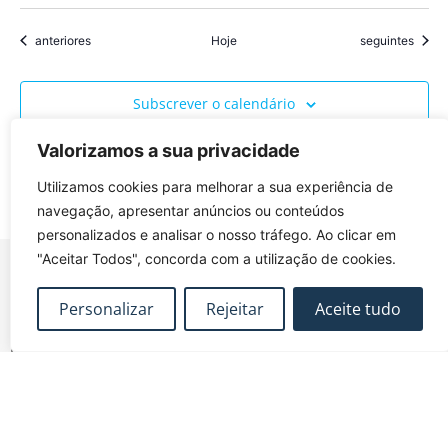
Eventos
Eventos
anteriores
Hoje
seguintes
Subscrever o calendário
Valorizamos a sua privacidade
Utilizamos cookies para melhorar a sua experiência de
navegação, apresentar anúncios ou conteúdos
personalizados e analisar o nosso tráfego. Ao clicar em
"Aceitar Todos", concorda com a utilização de cookies.
Personalizar
Rejeitar
Aceite tudo
FUNDEC – Associação para a Formação e o
Desenvolvimento em Engenharia Civil e Arquitectura.