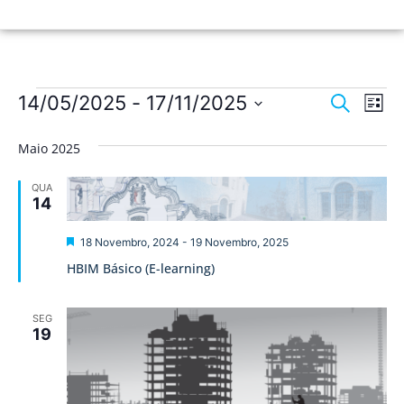
Nave
Na
14/05/2025
 - 
17/11/2025
Pesquisar
Lista
de
Selecione
de
a
vis
Maio 2025
data.
pesqu
de
QUA
Ev
e
14
visua
Destaque
18 Novembro, 2024
-
19 Novembro, 2025
de
HBIM Básico (E-learning)
Event
SEG
19