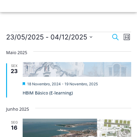
Nave
Na
23/05/2025
 - 
04/12/2025
Pesquisar
Lista
de
Selecione
de
a
vis
Maio 2025
data.
pesqu
de
SEX
Ev
e
23
visua
Destaque
18 Novembro, 2024
-
19 Novembro, 2025
de
HBIM Básico (E-learning)
Event
Junho 2025
SEG
16