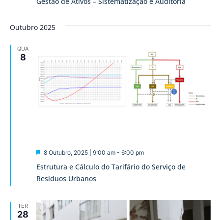
Gestão de Ativos – Sistematização e Auditoria
Outubro 2025
QUA
8
Destaque
8 Outubro, 2025 | 9:00 am
-
6:00 pm
Estrutura e Cálculo do Tarifário do Serviço de
Resíduos Urbanos
TER
28