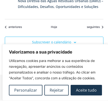
Nova Diretiva das Águas Residuais Urbanas (DARU) –
Dificuldades, Desafios, Oportunidades e Soluções
Eventos
Eventos
anteriores
Hoje
seguintes
Subscrever o calendário
Valorizamos a sua privacidade
Utilizamos cookies para melhorar a sua experiência de
navegação, apresentar anúncios ou conteúdos
personalizados e analisar o nosso tráfego. Ao clicar em
"Aceitar Todos", concorda com a utilização de cookies.
Personalizar
Rejeitar
Aceite tudo
FUNDEC – Associação para a Formação e o
Desenvolvimento em Engenharia Civil e Arquitectura.