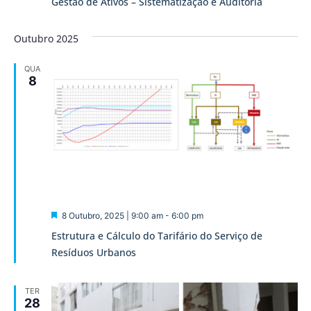
Gestão de Ativos – Sistematização e Auditoria
Outubro 2025
QUA
8
Destaque
8 Outubro, 2025 | 9:00 am
-
6:00 pm
Estrutura e Cálculo do Tarifário do Serviço de
Resíduos Urbanos
TER
28