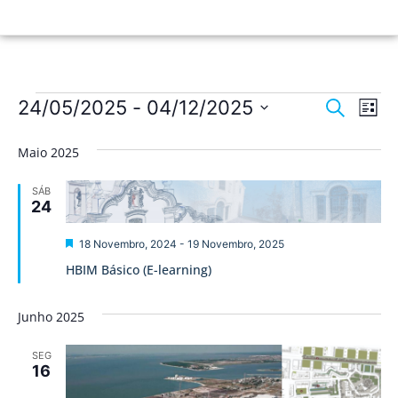
Nave
Na
24/05/2025
 - 
04/12/2025
Pesquisar
Lista
de
Selecione
de
a
vis
Maio 2025
data.
pesqu
de
SÁB
Ev
e
24
visua
Destaque
18 Novembro, 2024
-
19 Novembro, 2025
de
HBIM Básico (E-learning)
Event
Junho 2025
SEG
16