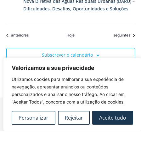
Nova Diretiva das Águas Residuais Urbanas (DARU) –
Dificuldades, Desafios, Oportunidades e Soluções
Eventos
Eventos
anteriores
Hoje
seguintes
Subscrever o calendário
Valorizamos a sua privacidade
Utilizamos cookies para melhorar a sua experiência de
navegação, apresentar anúncios ou conteúdos
personalizados e analisar o nosso tráfego. Ao clicar em
"Aceitar Todos", concorda com a utilização de cookies.
Personalizar
Rejeitar
Aceite tudo
FUNDEC – Associação para a Formação e o
Desenvolvimento em Engenharia Civil e Arquitectura.