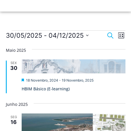
Nave
Na
30/05/2025
 - 
04/12/2025
Pesquisar
Lista
de
Selecione
de
a
vis
Maio 2025
data.
pesqu
de
SEX
Ev
e
30
visua
Destaque
18 Novembro, 2024
-
19 Novembro, 2025
de
HBIM Básico (E-learning)
Event
Junho 2025
SEG
16