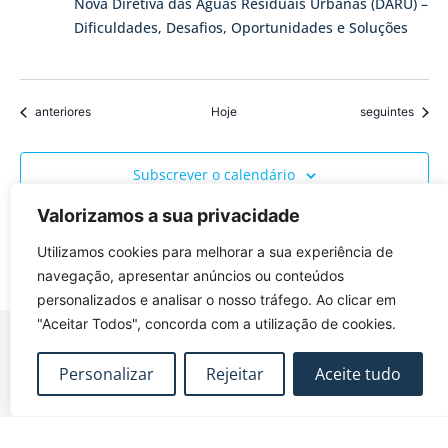
Nova Diretiva das Águas Residuais Urbanas (DARU) –
Dificuldades, Desafios, Oportunidades e Soluções
Eventos
Eventos
anteriores
Hoje
seguintes
Subscrever o calendário
Valorizamos a sua privacidade
Utilizamos cookies para melhorar a sua experiência de
navegação, apresentar anúncios ou conteúdos
personalizados e analisar o nosso tráfego. Ao clicar em
"Aceitar Todos", concorda com a utilização de cookies.
Personalizar
Rejeitar
Aceite tudo
FUNDEC – Associação para a Formação e o
Desenvolvimento em Engenharia Civil e Arquitectura.