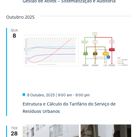
Gestão de Ativos – Sistematização e Auditoria
Outubro 2025
QUA
8
Destaque
8 Outubro, 2025 | 9:00 am
-
6:00 pm
Estrutura e Cálculo do Tarifário do Serviço de
Resíduos Urbanos
TER
28