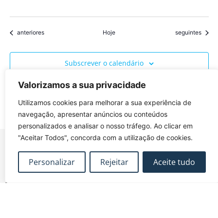
Eventos
Eventos
anteriores
Hoje
seguintes
Subscrever o calendário
Valorizamos a sua privacidade
Utilizamos cookies para melhorar a sua experiência de
navegação, apresentar anúncios ou conteúdos
personalizados e analisar o nosso tráfego. Ao clicar em
"Aceitar Todos", concorda com a utilização de cookies.
Personalizar
Rejeitar
Aceite tudo
FUNDEC – Associação para a Formação e o
Desenvolvimento em Engenharia Civil e Arquitectura.