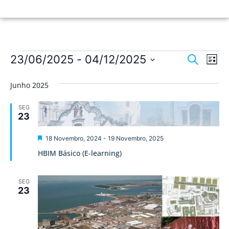
Nave
Na
23/06/2025
 - 
04/12/2025
Pesquisar
Lista
de
Selecione
de
a
vis
Junho 2025
data.
pesqu
de
SEG
Ev
e
23
visua
Destaque
18 Novembro, 2024
-
19 Novembro, 2025
de
HBIM Básico (E-learning)
Event
SEG
23