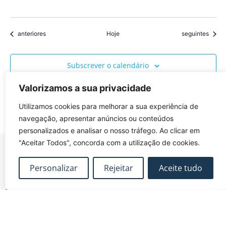
Eventos
Eventos
anteriores
Hoje
seguintes
Subscrever o calendário
Valorizamos a sua privacidade
Utilizamos cookies para melhorar a sua experiência de
navegação, apresentar anúncios ou conteúdos
personalizados e analisar o nosso tráfego. Ao clicar em
"Aceitar Todos", concorda com a utilização de cookies.
Personalizar
Rejeitar
Aceite tudo
FUNDEC – Associação para a Formação e o
Desenvolvimento em Engenharia Civil e Arquitectura.