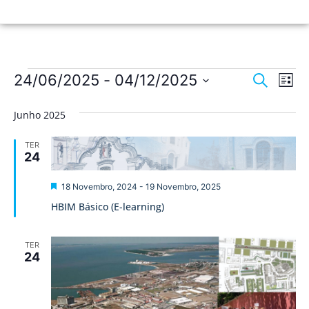
Nave
Na
24/06/2025
 - 
04/12/2025
Pesquisar
Lista
de
Selecione
de
a
vis
Junho 2025
data.
pesqu
de
TER
Ev
e
24
visua
Destaque
18 Novembro, 2024
-
19 Novembro, 2025
de
HBIM Básico (E-learning)
Event
TER
24