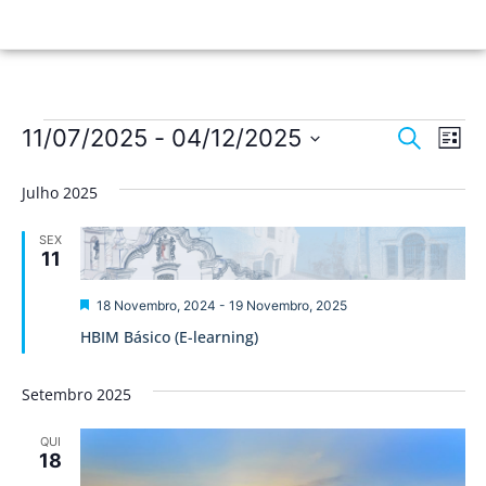
Nave
Na
11/07/2025
 - 
04/12/2025
Pesquisar
Lista
de
Selecione
de
a
vis
Julho 2025
data.
pesqu
de
SEX
Ev
e
11
visua
Destaque
18 Novembro, 2024
-
19 Novembro, 2025
de
HBIM Básico (E-learning)
Event
Setembro 2025
QUI
18