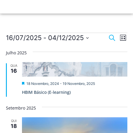
Nave
Na
16/07/2025
 - 
04/12/2025
Pesquisar
Lista
de
Selecione
de
a
vis
Julho 2025
data.
pesqu
de
QUA
Ev
e
16
visua
Destaque
18 Novembro, 2024
-
19 Novembro, 2025
de
HBIM Básico (E-learning)
Event
Setembro 2025
QUI
18