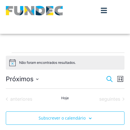
Não foram encontrados resultados.
Aviso
Nave
Na
Próximos
Pesquisar
Lista
de
Selecione
de
a
vis
data.
Eventos
Hoje
Eventos
pesqu
anteriores
seguintes
de
Ev
e
Subscrever o calendário
visua