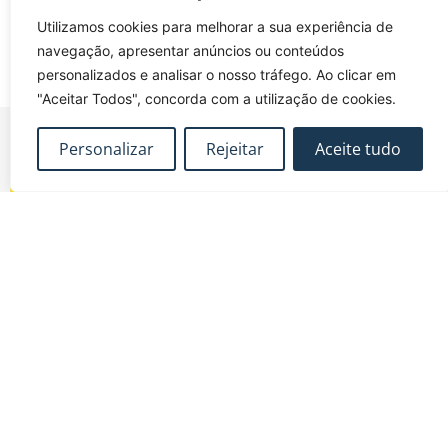
Utilizamos cookies para melhorar a sua experiência de
navegação, apresentar anúncios ou conteúdos
personalizados e analisar o nosso tráfego. Ao clicar em
"Aceitar Todos", concorda com a utilização de cookies.
Personalizar
Rejeitar
Aceite tudo
FUNDEC – Associação para a Formação e o
Desenvolvimento em Engenharia Civil e Arquitectura.
MAPA DO SITE
CONTACTOS
Subscrever Newsletter
fundec@tecnico.ulisboa.pt
Contactos
FUNDEC - IST - DECivil
Google Maps