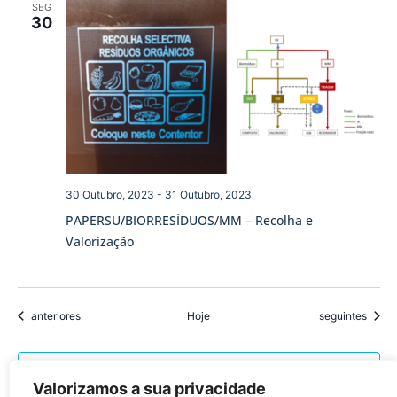
SEG
30
30 Outubro, 2023
-
31 Outubro, 2023
PAPERSU/BIORRESÍDUOS/MM – Recolha e
Valorização
Eventos
Eventos
anteriores
Hoje
seguintes
Subscrever o calendário
Valorizamos a sua privacidade