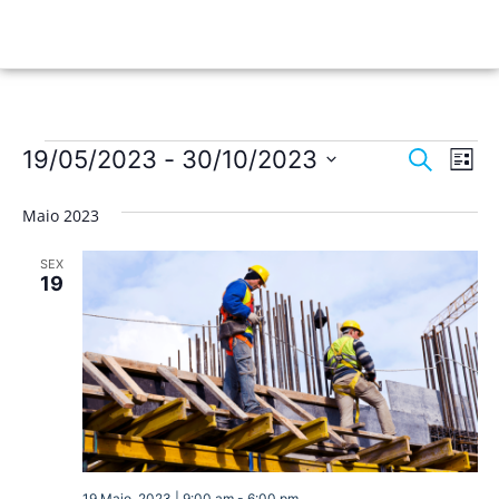
Nave
Na
19/05/2023
 - 
30/10/2023
Pesquisar
Lista
de
Selecione
de
a
vis
Maio 2023
data.
pesqu
de
SEX
Ev
e
19
visua
de
Event
19 Maio, 2023 | 9:00 am
-
6:00 pm