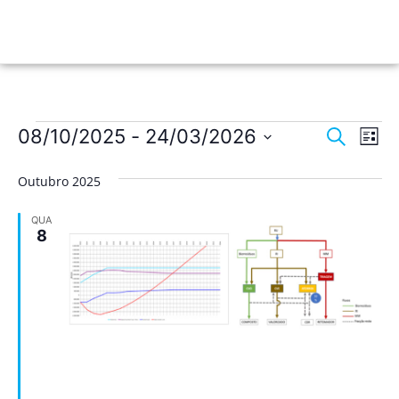
Nave
Na
08/10/2025
 - 
24/03/2026
Pesquisar
Lista
de
Selecione
de
a
vis
Outubro 2025
data.
pesqu
de
QUA
Ev
e
8
visua
de
Event