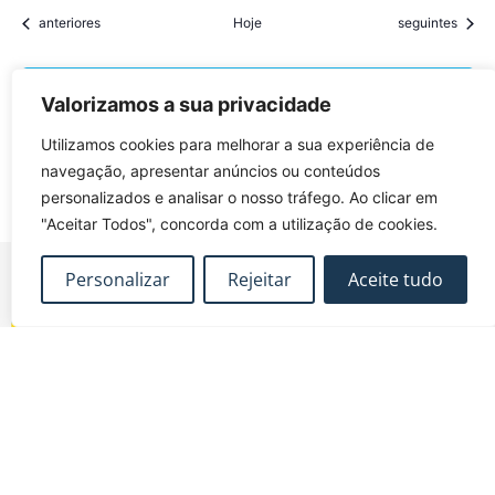
Eventos
Eventos
anteriores
Hoje
seguintes
Subscrever o calendário
Valorizamos a sua privacidade
Utilizamos cookies para melhorar a sua experiência de
navegação, apresentar anúncios ou conteúdos
personalizados e analisar o nosso tráfego. Ao clicar em
"Aceitar Todos", concorda com a utilização de cookies.
Personalizar
Rejeitar
Aceite tudo
FUNDEC – Associação para a Formação e o
Desenvolvimento em Engenharia Civil e Arquitectura.