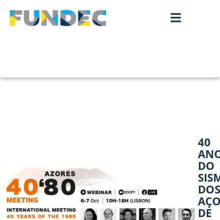
40
AN
DO
SIS
DO
AÇO
DE