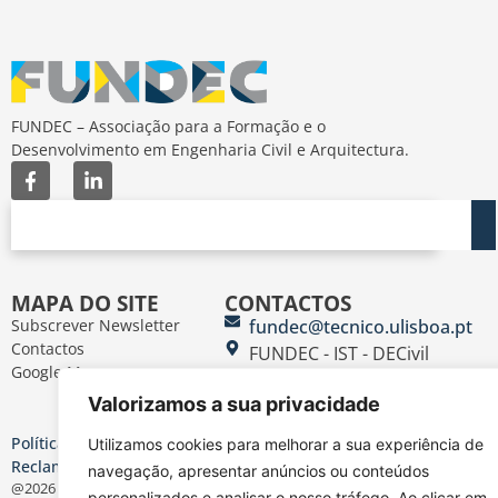
FUNDEC – Associação para a Formação e o
Desenvolvimento em Engenharia Civil e Arquitectura.
MAPA DO SITE
CONTACTOS
Subscrever Newsletter
fundec@tecnico.ulisboa.pt
Contactos
FUNDEC - IST - DECivil
Google Maps
Av. Rovisco Pais, 1049-
Valorizamos a sua privacidade
001 Lisboa
Política de Privacidade
Contacte-nos
Livro de
|
|
Utilizamos cookies para melhorar a sua experiência de
Reclamações
Termos e Condições
|
navegação, apresentar anúncios ou conteúdos
@2026 FUNDEC
personalizados e analisar o nosso tráfego. Ao clicar em