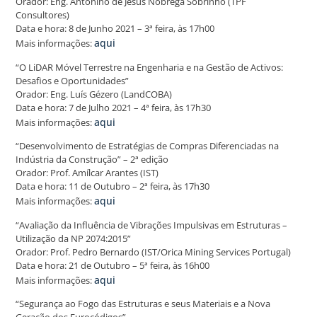
Orador: Eng. Antonino de Jesus Nóbrega Sobrinho (TPF
Consultores)
Data e hora: 8 de Junho 2021 – 3ª feira, às 17h00
aqui
Mais informações:
“O LiDAR Móvel Terrestre na Engenharia e na Gestão de Activos:
Desafios e Oportunidades”
Orador: Eng. Luís Gézero (LandCOBA)
Data e hora: 7 de Julho 2021 – 4ª feira, às 17h30
aqui
Mais informações:
“Desenvolvimento de Estratégias de Compras Diferenciadas na
Indústria da Construção” – 2ª edição
Orador: Prof. Amílcar Arantes (IST)
Data e hora: 11 de Outubro – 2ª feira, às 17h30
aqui
Mais informações:
“Avaliação da Influência de Vibrações Impulsivas em Estruturas –
Utilização da NP 2074:2015”
Orador: Prof. Pedro Bernardo (IST/Orica Mining Services Portugal)
Data e hora: 21 de Outubro – 5ª feira, às 16h00
aqui
Mais informações:
“Segurança ao Fogo das Estruturas e seus Materiais e a Nova
Geração dos Eurocódigos”