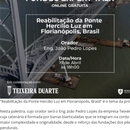
“Reabilitação da Ponte Hercílio Luz em Florianópolis, Brasil” é o tema da p
Nesta palestra, cujo orador será o Eng. João Pedro Lopes da empresa Teixe
cuja catenária é formada por barras biarticuladas que se integram na corda su
maior complexidade e originalidade, desde o reforço das fundações dos pil
pendurais.