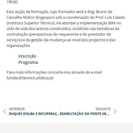
19h30.
Esta acção de formação, cujo formador será o Eng. Bruno de
Carvalho Matos (Engexpor) sob a coordenação do Prof. Luís Calado
(Instituto Superior Técnico), irá abordar a implementação BIM no
ciclo de vida dos activos construídos, incidindo nas temáticas da
contratação (perspectivas do requerente e do prestador de
serviços) e da gestão da mudança ao nível dos projectos e das
organizações.
Inscrição
Programa
Para mais informações contacte-nos através do e-mail
fundec@tecnico.ulisboa.pt
ANTERIOR
SEGUINTE
DUQUES D’ALBA E RECUPERAÇÃO DA PONTE-CAIS, PORTO DA CLC, GUINÉ-BISSAU
REABILITAÇÃO DA PONTE HERCÍLIO LUZ EM FLORIANÓPOLIS, BRASIL