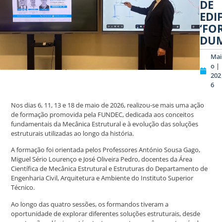
DE
EDI
‘FO
DUM
Mai
o |
202
6
Nos dias 6, 11, 13 e 18 de maio de 2026, realizou-se mais uma ação
de formação promovida pela FUNDEC, dedicada aos conceitos
fundamentais da Mecânica Estrutural e à evolução das soluções
estruturais utilizadas ao longo da história.
A formação foi orientada pelos Professores António Sousa Gago,
Miguel Sério Lourenço e José Oliveira Pedro, docentes da Área
Científica de Mecânica Estrutural e Estruturas do Departamento de
Engenharia Civil, Arquitetura e Ambiente do Instituto Superior
Técnico.
Ao longo das quatro sessões, os formandos tiveram a
oportunidade de explorar diferentes soluções estruturais, desde