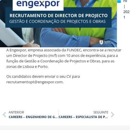
ro
|
202
1
A Engexpor, empresa associada da FUNDEC, encontra-se a recrutar
um Director de Projecto (m/f) com 10 anos de experiência, para a
função de Gestão e Coordenação de Projectos e Obras, para as
zonas de Lisboa e Porto.
Os candidatos devem enviar o seu CV para
recrutamentopt@engexpor.com.
ANTERIOR
SEGUINTE
CAREERS – ENGENHEIRO DE GESTÃO INDUSTRIAL, MATERIAIS OU CIVIL
CAREERS – ESPECIALISTA DE PLANEAMENTO