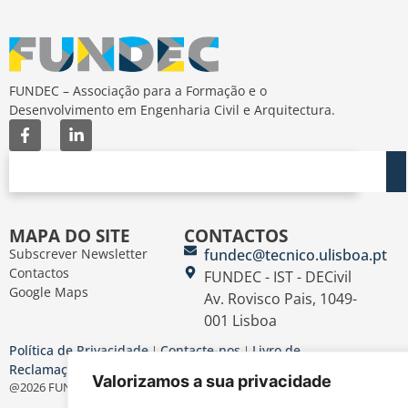
FUNDEC – Associação para a Formação e o
Desenvolvimento em Engenharia Civil e Arquitectura.
MAPA DO SITE
CONTACTOS
Subscrever Newsletter
fundec@tecnico.ulisboa.pt
Contactos
FUNDEC - IST - DECivil
Google Maps
Av. Rovisco Pais, 1049-
001 Lisboa
Política de Privacidade
Contacte-nos
Livro de
|
|
Reclamações
Termos e Condições
|
Valorizamos a sua privacidade
@2026 FUNDEC