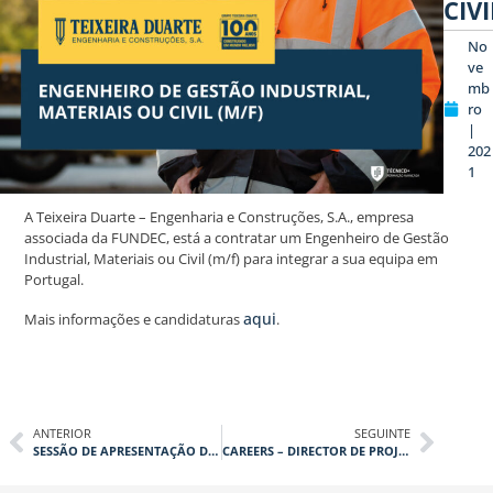
CIVI
No
ve
mb
ro
|
202
1
A Teixeira Duarte – Engenharia e Construções, S.A., empresa
associada da FUNDEC, está a contratar um Engenheiro de Gestão
Industrial, Materiais ou Civil (m/f) para integrar a sua equipa em
Portugal.
aqui
Mais informações e candidaturas
.
ANTERIOR
SEGUINTE
SESSÃO DE APRESENTAÇÃO DO LIVRO “TECNOLOGIA DE FUNDAÇÕES E CONTENÇÕES”
CAREERS – DIRECTOR DE PROJECTO