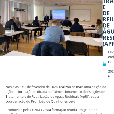
TR
E
DE
REU
DE
ÁG
RES
(AP
Fev
erei
ro
|
202
6
Nos dias 2 e 3 de fevereiro de 2026, realizou-se mais uma edição da
ação de formação dedicada ao “Dimensionamento de Estações de
Tratamento e de Reutilização de Águas Residuais (ApR)”, sob a
coordenação do Prof. João de Quinhones Levy.
Promovida pela FUNDEC, esta formação reuniu um grupo de