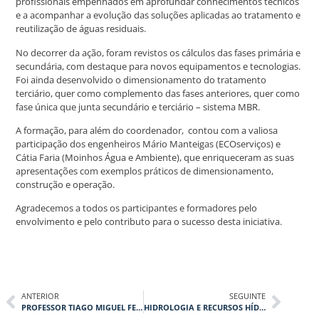
profissionais empenhados em aprofundar conhecimentos técnicos
e a acompanhar a evolução das soluções aplicadas ao tratamento e
reutilização de águas residuais.
No decorrer da ação, foram revistos os cálculos das fases primária e
secundária, com destaque para novos equipamentos e tecnologias.
Foi ainda desenvolvido o dimensionamento do tratamento
terciário, quer como complemento das fases anteriores, quer como
fase única que junta secundário e terciário – sistema MBR.
A formação, para além do coordenador, contou com a valiosa
participação dos engenheiros Mário Manteigas (ECOserviços) e
Cátia Faria (Moinhos Água e Ambiente), que enriqueceram as suas
apresentações com exemplos práticos de dimensionamento,
construção e operação.
Agradecemos a todos os participantes e formadores pelo
envolvimento e pelo contributo para o sucesso desta iniciativa.
ANTERIOR
SEGUINTE
PROFESSOR TIAGO MIGUEL FERREIRA EM DESTAQUE NA FUNDEC
HIDROLOGIA E RECURSOS HÍDRICOS: COMPREENDER, ANTECIPAR E MITIGAR OS IMPACTES DAS CHEIAS, SECAS E OUTROS FENÓMENOS EXTREMOS