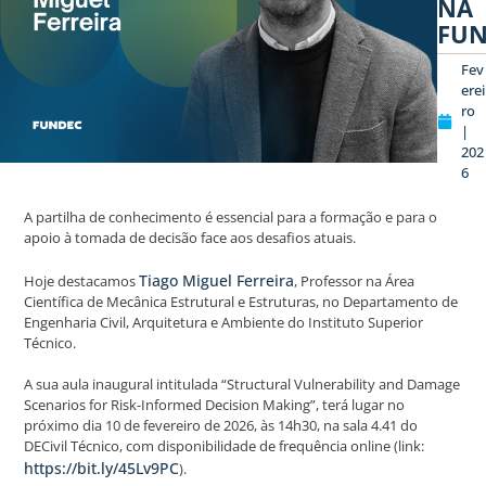
NA
FUN
Fev
erei
ro
|
202
6
A partilha de conhecimento é essencial para a formação e para o
apoio à tomada de decisão face aos desafios atuais.
Tiago Miguel Ferreira
Hoje destacamos
, Professor na Área
Científica de Mecânica Estrutural e Estruturas, no Departamento de
Engenharia Civil, Arquitetura e Ambiente do Instituto Superior
Técnico.
A sua aula inaugural intitulada “Structural Vulnerability and Damage
Scenarios for Risk-Informed Decision Making”, terá lugar no
próximo dia 10 de fevereiro de 2026, às 14h30, na sala 4.41 do
DECivil Técnico, com disponibilidade de frequência online (link:
https://bit.ly/45Lv9PC
).