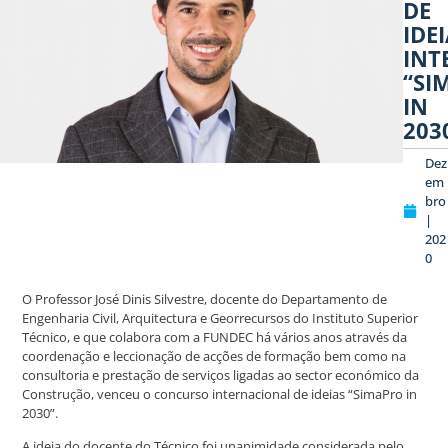
DE
IDE
INT
“SI
IN
203
Dez
em
bro
|
202
0
O Professor José Dinis Silvestre, docente do Departamento de
Engenharia Civil, Arquitectura e Georrecursos do Instituto Superior
Técnico, e que colabora com a FUNDEC há vários anos através da
coordenação e leccionação de acções de formação bem como na
consultoria e prestação de serviços ligadas ao sector económico da
Construção, venceu o concurso internacional de ideias “SimaPro in
2030”.
A ideia do docente do Técnico foi unanimidade considerada pelo