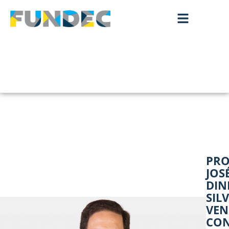
PRO
JOS
DIN
SIL
VEN
CO