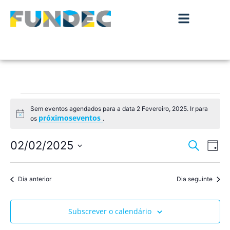
Sem eventos agendados para a data 2 Fevereiro, 2025. Ir para
Aviso
próximoseventos
os
.
Nave
Na
02/02/2025
Pesquisar
Dia
de
Selecione
de
a
vis
data.
Dia anterior
Dia seguinte
pesqu
de
Ev
e
Subscrever o calendário
visua