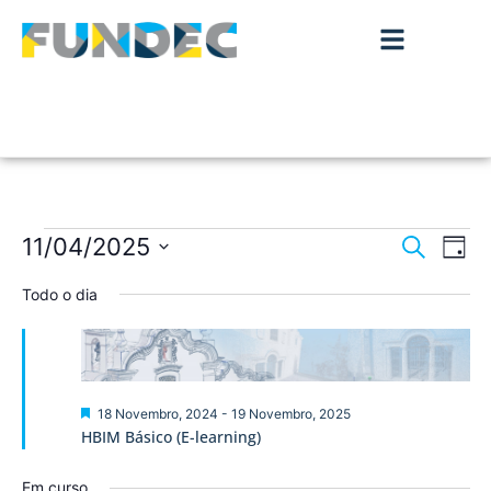
Nave
Na
11/04/2025
Pesquisar
Dia
de
Selecione
de
a
Todo o dia
vis
data.
pesqu
de
Ev
e
visua
Destaque
18 Novembro, 2024
-
19 Novembro, 2025
HBIM Básico (E-learning)
de
Em curso