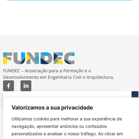
FUNDEC – Associação para a Formação e o
Desenvolvimento em Engenharia Civil e Arquitectura.
Valorizamos a sua privacidade
MAPA DO SITE
CONTACTOS
Utilizamos cookies para melhorar a sua experiência de
Subscrever Newsletter
fundec@tecnico.ulisboa.pt
navegação, apresentar anúncios ou conteúdos
Contactos
FUNDEC - IST - DECivil
personalizados e analisar o nosso tráfego. Ao clicar em