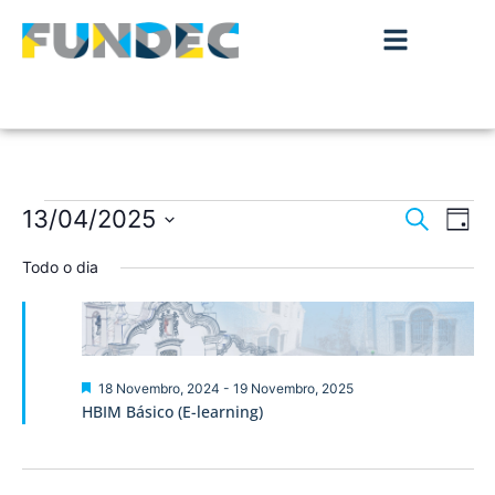
Nave
Na
13/04/2025
Pesquisar
Dia
de
Selecione
de
a
Todo o dia
vis
data.
pesqu
de
Ev
e
visua
Destaque
18 Novembro, 2024
-
19 Novembro, 2025
HBIM Básico (E-learning)
de
Event