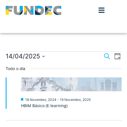
Nave
Na
14/04/2025
Pesquisar
Dia
de
Selecione
de
a
Todo o dia
vis
data.
pesqu
de
Ev
e
visua
Destaque
18 Novembro, 2024
-
19 Novembro, 2025
HBIM Básico (E-learning)
de
Event