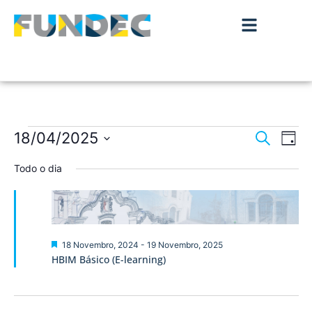
Nave
Na
18/04/2025
Pesquisar
Dia
de
Selecione
de
a
Todo o dia
vis
data.
pesqu
de
Ev
e
visua
Destaque
18 Novembro, 2024
-
19 Novembro, 2025
HBIM Básico (E-learning)
de
Event