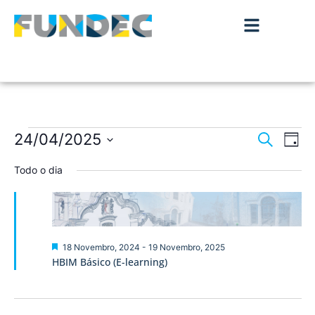
Nave
Na
24/04/2025
Pesquisar
Dia
de
Selecione
de
a
Todo o dia
vis
data.
pesqu
de
Ev
e
visua
Destaque
18 Novembro, 2024
-
19 Novembro, 2025
HBIM Básico (E-learning)
de
Event