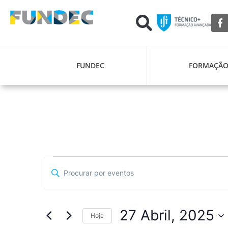
FUNDEC
FORMAÇÃ
Navegação
Digite
a
de
palavra-
chave.
pesquisa
Procure
por
27 Abril, 2025
Eventos
Hoje
e
com