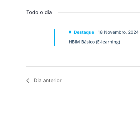
Selecione
palavra-
a
visualização
chave.
data.
Todo o dia
de
Eventos
Destaque
18 Novembro, 2024
HBIM Básico (E-learning)
Dia anterior